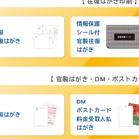
【 往復はがき印刷 
情報保護
製
シール付
復はがき
官製往復
はがき
【 官製はがき・DM・ポストカ
DM
ポストカード
製はがき
料金受取人払
はがき