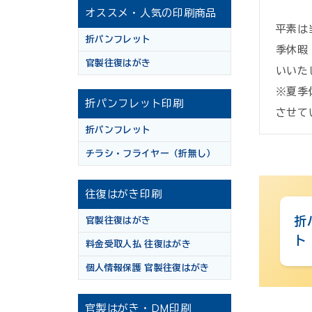
オススメ・人気の印刷商品
平素は
折パンフレット
季休暇
官製往復はがき
いいた
※夏季
折パンフレット印刷
させて
折パンフレット
チラシ・フライヤー（折無し）
往復はがき印刷
折
官製往復はがき
ト
料金受取人払 往復はがき
個人情報保護 官製往復はがき
官製はがき・DM印刷