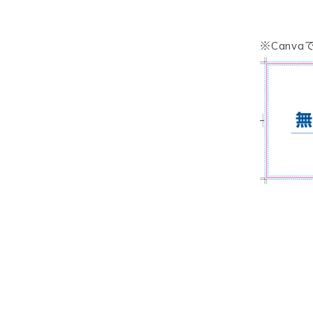
※Canv