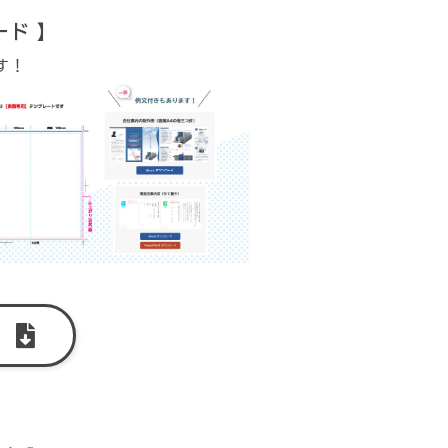
ード 】
す！
ド