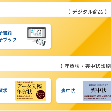
【 デジタル商品 】
子書籍
子ブック
【 年賀状・喪中状印刷
賀状
喪中状