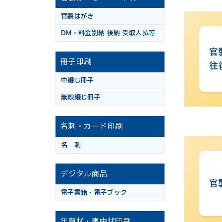
官製はがき
DM・料金別納 後納 受取人払等
官
冊子印刷
往
中綴じ冊子
無線綴じ冊子
名刺・カード印刷
名 刺
デジタル商品
官
電子書籍・電子ブック
年賀状・喪中状印刷