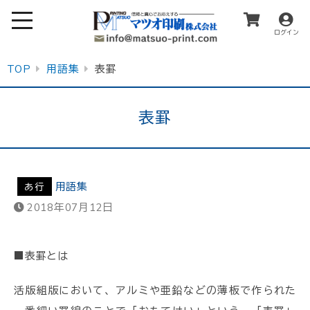
ログイン
TOP
用語集
表罫
表罫
用語集
あ行
2018年07月12日
■表罫とは
活版組版において、アルミや亜鉛などの薄板で作られた