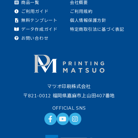
商品一覧
会社概要
2100
94,050円
103,400円
112,860
ご利用ガイド
ご利用規約
2200
98,010円
107,800円
117,700
無料テンプレート
個人情報保護方針
2300
データ作成ガイド
100,650円
特定商取引法に基づく表記
110,660円
120,780
お問い合わせ
2400
103,290円
113,520円
123,860
2500
105,820円
116,490円
127,050
2600
108,460円
119,350円
130,130
2700
111,100円
122,210円
133,320
マツオ印刷株式会社
2800
113,630円
125,070円
136,400
〒821-0012 福岡県嘉麻市上山田407番地
2900
116,270円
127,930円
139,480
OFFICIAL SNS
3000
118,910円
130,790円
142,670
3100
121,440円
133,650円
145,750