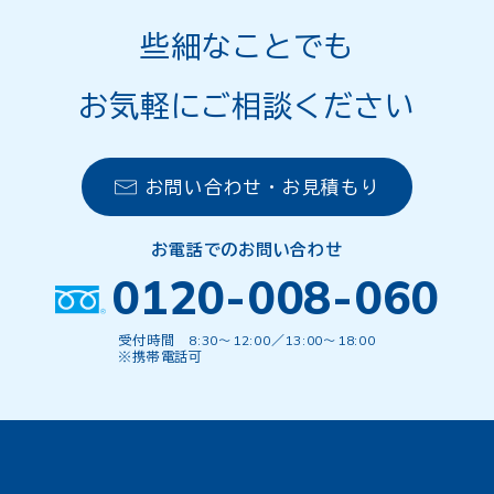
1000
63,910円
70,290円
76,670円
些細なことでも
1100
67,980円
74,800円
81,510円
お気軽にご相談ください
1200
70,620円
77,660円
84,700円
1300
73,150円
80,520円
87,780円
お問い合わせ・お見積もり
1400
75,790円
83,380円
90,970円
1500
78,430円
86,240円
94,050円
お電話でのお問い合わせ
0120-008-060
1600
80,960円
89,100円
97,130円
1700
83,600円
91,960円
100,320
受付時間 8:30〜12:00／13:00〜18:00
※携帯電話可
1800
86,240円
94,820円
103,400
1900
88,770円
97,680円
106,590
2000
91,410円
100,540円
109,670